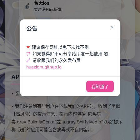
暂无ios
🍎
暂时没有ios版本
×
公告
断网安装教程
🔒
各品牌手机断网安装方法
建议保存网址以免下次找不到
❤
如果觉得好用可分享给朋友一起使用 🥰
⇄
请收藏我们的永久发布页
🔗
huazidm.github.io
APP下载说明
我知道了
• 亲爱的花子动漫用户~
• 我们注意到有些用户在下载我们的APP时，收到了类似
【高风险】的提示信息，提示内容包括"包含病
毒.gray.BulimiaGen.a"或"a.gray.Sniffvivedio"以及"提示
称"我们的应用可能包含病毒或不良内容。